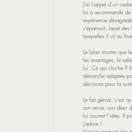
J’ai l’appel d’un cad
lui a recommandé de m
expérience désagréable
s’épanouit, lassé des 
lesquelles il vit au fin
Le bilan montre que le
les avantages, le salai
lui. Ce qui cloche ? I
démarche adaptée pour
décisions pour la suit
Le fait génial, c’est q
son envie, son désir d
lui soumet l’idée. Il
j’adore !
Vient le moment des at