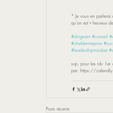
* Je vous en parlerai 
qu’on est « heureux de
#dirigeant
#conseil
#
#chefdentreprise
#suc
#leadershipmindset
#
svp, pour les rdv 1er
par: https://calendl
Posts récents