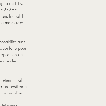
llègue de HEC 
ne énième 
ans lequel il 
esse mais avec 
nsabilité aussi, 
 quoi faire pour 
roposition de 
endre des 
etien initial 
a proposition et 
e son problème, 
a lui-même 