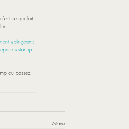
’est ce qui fait 
lie. 
ment
#dirigeants
reprise
#startup
n mp ou passez 
Voir tout