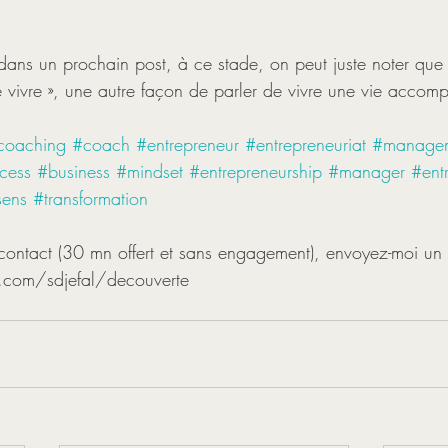
dans un prochain post, à ce stade, on peut juste noter que c
 vivre », une autre façon de parler de vivre une vie accomp
coaching
#coach
#entrepreneur
#entrepreneuriat
#manage
cess
#business
#mindset
#entrepreneurship
#manager
#ent
sens
#transformation
 contact (30 mn offert et sans engagement), envoyez-moi u
y.com/sdjefal/decouverte