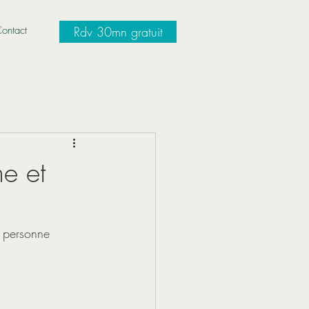
ontact
Rdv 30mn gratuit
e et
 personne 