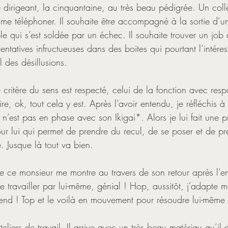
re dirigeant, la cinquantaine, au très beau pédigrée. Un co
e téléphoner. Il souhaite être accompagné à la sortie d’u
 qui s’est soldée par un échec. Il souhaite trouver un job d
tentatives infructueuses dans des boites qui pourtant l’intér
al des désillusions. 
 critère du sens est respecté, celui de la fonction avec respo
re, ok, tout cela y est. Après l’avoir entendu, je réfléchis à
l n’est pas en phase avec son Ikigai*. Alors je lui fait une p
 lui qui permet de prendre du recul, de se poser et de pr
e. Jusque là tout va bien.
ue ce monsieur me montre au travers de son retour après l’entr
e travailler par lui-même, génial ! Hop, aussitôt, j’adapte m
 prend ! Top et le voilà en mouvement pour résoudre lui-mêm
eliers de travail. Il arrive avec un très beau matériau qu’il 