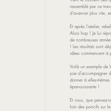
rassemblé par ce trava
d’avancer plus vite, e
Et après l’atelier, reb
Alors hop ! Je lui rép
de nombreuses années 
! Les résultats sont dé
idées commencent à p
Voilà un exemple de W
joie d’accompagner de
donner à elles-mêmes t
épanouissante ! 
Et vous, que pensez-
loin des poncifs sur l