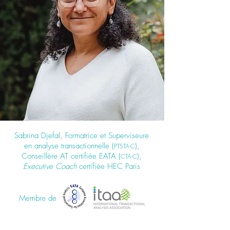
Sabrina Djefal, Formatrice et Superviseure
en analyse transactionnelle (
),
PTSTA-C
Conseillère AT certifiée EATA (
),
CTA-C
Executive Coach
certifiée HEC Paris
Membre de