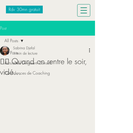
Rdv 30mn gratuit
Post
All Posts
Sabrina Djefal
All Posts
1 min de lecture
😵‍💫 Quand on rentre le soir,
Actualités Dirigeant Conseil
vidé…
Confidences de Coaching