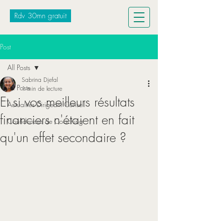
Rdv 30mn gratuit
Post
All Posts
Sabrina Djefal
All Posts
1 min de lecture
Et si vos meilleurs résultats
Actualités Dirigeant Conseil
financiers n'étaient en fait
Confidences de Coaching
qu'un effet secondaire ?