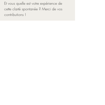
Et vous quelle est votre expérience de 
cette clarté spontanée ? Merci de vos 
contributions !
#dirigeant#conseil#coaching#coach#entr
epreneur#entrepreneuriat#dirigeants#chefd
entreprise#business#mindset#leadershipmi
ndset#sens#businessmodel#transformation
#décider#agir#intuition
Posts récents
Voir tout