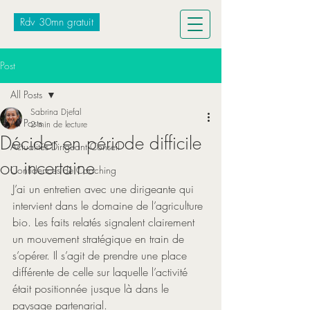
Rdv 30mn gratuit
Post
All Posts
Sabrina Djefal
All Posts
2 min de lecture
Décider en période difficile
Actualités Dirigeant Conseil
ou incertaine
Confidences de Coaching
J’ai un entretien avec une dirigeante qui 
intervient dans le domaine de l’agriculture 
bio. Les faits relatés signalent clairement 
un mouvement stratégique en train de 
s’opérer. Il s’agit de prendre une place 
différente de celle sur laquelle l’activité 
était positionnée jusque là dans le 
paysage partenarial. 